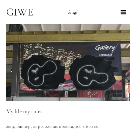
Перейти
GIWE
/eng/
к
Main
содержимому
Men
My life my rules
2019, баннер, аэрозольная краска, 300 х 600 см