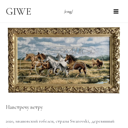
Перейти
GIWE
/eng/
к
Main
содержимому
Men
Навстречу ветру
2020, ивановский гобелен, стразы Swarovski, деревянный