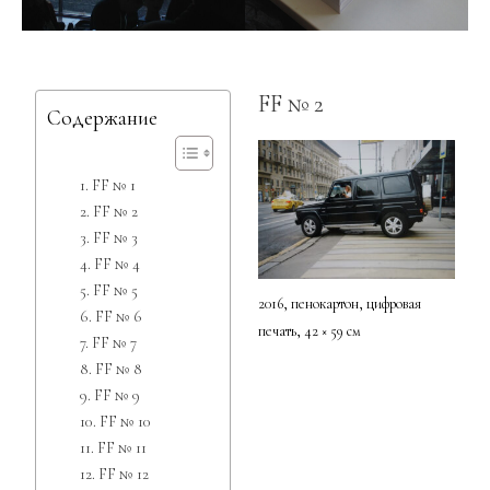
FF № 2
Содержание
FF № 1
FF № 2
FF № 3
FF № 4
FF № 5
2016, пенокартон, цифровая
FF № 6
печать, 42 × 59 см
FF № 7
FF № 8
FF № 9
FF № 10
FF № 11
FF № 12