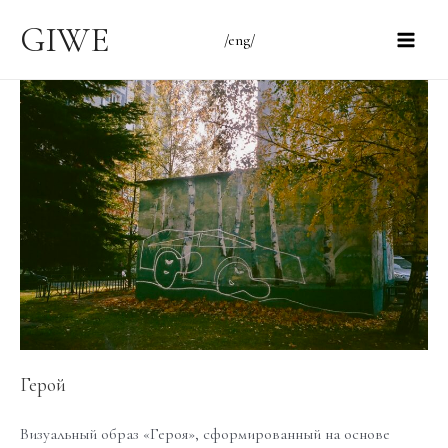
Перейти
GIWE
/eng/
к
Main
содержимому
Men
Герой
Визуальный образ «Героя», сформированный на основе